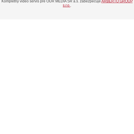
Kompletný video servis pre OUR MEDIA SR a.s. zabezpečuje
ARBERTO GROUP
s.r.o.
.