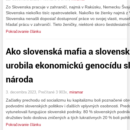
Zo Slovenska pracuje v zahraničí, najmä v Rakúsku, Nemecku Švajč
Slovenska niekoľko tisíc opatrovateliek. Nakoľko tie žienky najmä
Slovenska nenašli doposiaľ dostupnosť práce vo svojej vlasti, mus
hľadať prácu v zahraničí. Tieto ženičky, niektoré skoro šestdesiatní
Pokračovanie článku
Ako slovenská mafia a slovensk
urobila ekonomickú genocídu s
národa
3. decembra 2023, Prečítané 3 903x,
miramar
Začiatky prechodu od socializmu ku kapitalizmu boli poznačené ob
podvodmi slovenských politikov i ďalších vplyvných osobnosti. Predov
vytunelovali fungujúce slovenské podniky. 80 % slovenských podni
družstiev bolo doslova zničených a tých lukratívnych 20 % boli poh
Pokračovanie článku