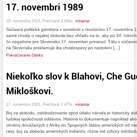
17. novembri 1989
18. novembra 2023, Prečítané 3 666x,
miramar
Súčasná politická garnitúra v súvislosti s revolúciou 17. novembra 1
samé chvály o nejakej slobode.bez ohľadu na to, aby po 34. rokoch 
čo negatívne pre Slovensko 17. november priniesol. Táto v súčasnos
na Slovensku preklamuje iba chválospevy po nastolení […]
Pokračovanie článku
Niekoľko slov k Blahovi, Che Gu
Mikloškovi.
17. novembra 2023, Prečítané 3 475x,
miramar
Boj za slobodu, oslobodzovanie spod útlaku národa je historicky d
ľudskej spoločnosti oddávna. História to dokumentuje napríklad ak
otrokov dovážaných z Afriky do Spojených štátov amerických od nadv
rasy, boj za slobodu amerických indiánov, rôzne iné vzbúry oslobo