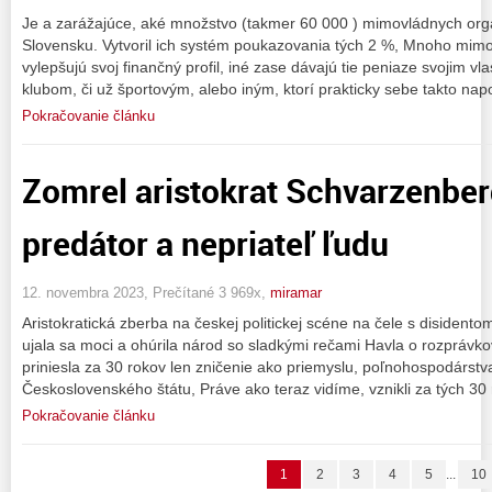
Je a zarážajúce, aké množstvo (takmer 60 000 ) mimovládnych orga
Slovensku. Vytvoril ich systém poukazovania tých 2 %, Mnoho mimov
vylepšujú svoj finančný profil, iné zase dávajú tie peniaze svojim v
klubom, či už športovým, alebo iným, ktorí prakticky sebe takto na
Pokračovanie článku
Zomrel aristokrat Schvarzenber
predátor a nepriateľ ľudu
12. novembra 2023, Prečítané 3 969x,
miramar
Aristokratická zberba na českej politickej scéne na čele s diside
ujala sa moci a ohúrila národ so sladkými rečami Havla o rozprávkov
priniesla za 30 rokov len zničenie ako priemyslu, poľnohospodárstv
Československého štátu, Práve ako teraz vidíme, vznikli za tých 30
Pokračovanie článku
1
2
3
4
5
...
10