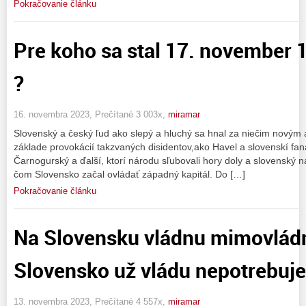
Pokračovanie článku
Pre koho sa stal 17. november
?
16. novembra 2023, Prečítané 3 003x,
miramar
Slovenský a český ľud ako slepý a hluchý sa hnal za niečim novým 
základe provokácií takzvaných disidentov,ako Havel a slovenskí fan
Čarnogurský a ďalší, ktorí národu sľubovali hory doly a slovenský ná
čom Slovensko začal ovládať západný kapitál. Do […]
Pokračovanie článku
Na Slovensku vládnu mimovládn
Slovensko už vládu nepotrebuje
13. novembra 2023, Prečítané 4 557x,
miramar