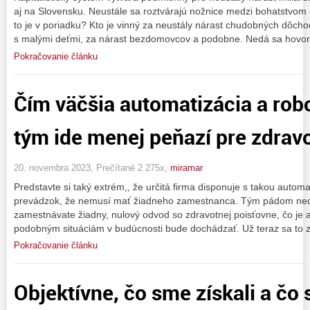
aj na Slovensku. Neustále sa roztvárajú nožnice medzi bohatstvom a
to je v poriadku? Kto je vinný za neustály nárast chudobných dôch
s malými deťmi, za nárast bezdomovcov a podobne. Nedá sa hovori
Pokračovanie článku
Čím väčšia automatizácia a robo
tým ide menej peňazí pre zdrav
20. novembra 2023, Prečítané 2 275x,
miramar
Predstavte si taký extrém,, že určitá firma disponuje s takou automa
prevádzok, že nemusí mať žiadneho zamestnanca. Tým pádom neo
zamestnávate žiadny, nulový odvod so zdravotnej poisťovne, čo je 
podobným situáciám v budúcnosti bude dochádzať. Už teraz sa to 
Pokračovanie článku
Objektívne, čo sme získali a čo 