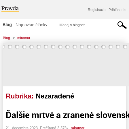
Registrácia
Prihlásenie
Blog
Najnovšie články
Najčítanejšie články
Blog
>
miramar
Najkomentovanejšie články
Zoznam blogov
Komerčné blogy
Rubrika:
Nezaradené
Ďalšie mrtvé a zranené slovens
21. decembra 2023, Prečítané 3 376x,
miramar