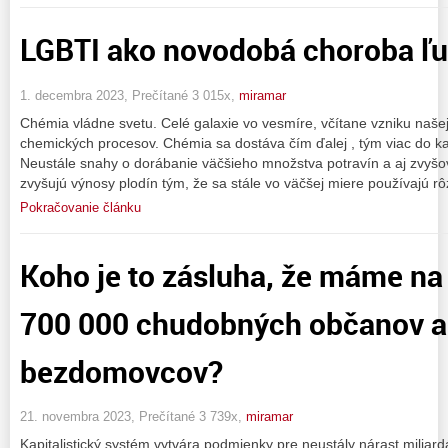
LGBTI ako novodobá choroba ľu
1. decembra 2023, Prečítané 3 015x,
miramar
Chémia vládne svetu. Celé galaxie vo vesmíre, včítane vzniku naše
chemických procesov. Chémia sa dostáva čím ďalej , tým viac do k
Neustále snahy o dorábanie väčšieho množstva potravín a aj zvyšov
zvyšujú výnosy plodín tým, že sa stále vo väčšej miere používajú r
Pokračovanie článku
Koho je to zásluha, že máme na
700 000 chudobných občanov a
bezdomovcov?
21. novembra 2023, Prečítané 3 739x,
miramar
Kapitalistický systém vytvára podmienky pre neustály nárast miliar