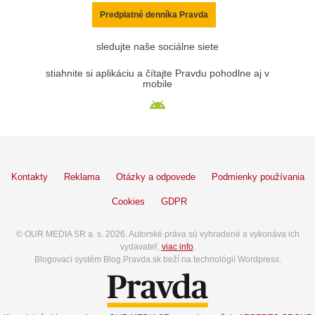
Predplatné denníka Pravda
sledujte naše sociálne siete
stiahnite si aplikáciu a čítajte Pravdu pohodlne aj v
mobile
Kontakty
Reklama
Otázky a odpovede
Podmienky používania
Cookies
GDPR
© OUR MEDIA SR a. s. 2026. Autorské práva sú vyhradené a vykonáva ich
vydavateľ,
viac info
.
Blogovací systém Blog.Pravda.sk beží na technológií Wordpress.