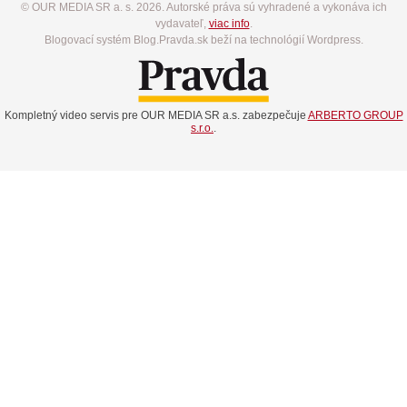
© OUR MEDIA SR a. s. 2026. Autorské práva sú vyhradené a vykonáva ich
vydavateľ,
viac info
.
Blogovací systém Blog.Pravda.sk beží na technológií Wordpress.
Kompletný video servis pre OUR MEDIA SR a.s. zabezpečuje
ARBERTO GROUP
s.r.o.
.