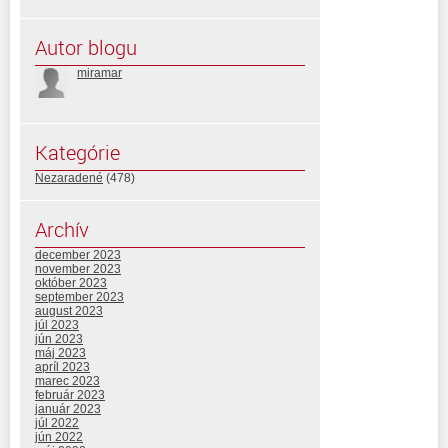
Autor blogu
miramar
Kategórie
Nezaradené
(478)
Archív
december 2023
november 2023
október 2023
september 2023
august 2023
júl 2023
jún 2023
máj 2023
apríl 2023
marec 2023
február 2023
január 2023
júl 2022
jún 2022