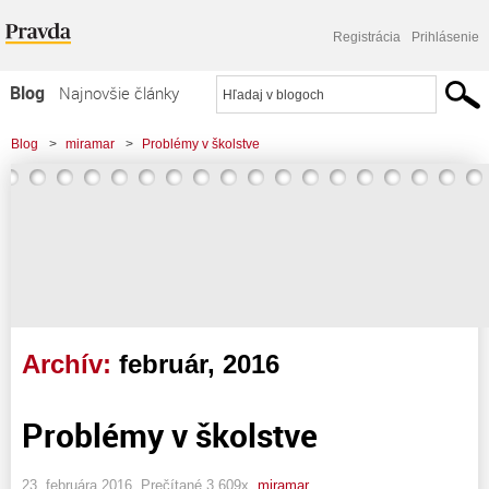
Registrácia
Prihlásenie
Blog
Najnovšie články
Najčítanejšie články
Blog
>
miramar
>
Problémy v školstve
Najkomentovanejšie články
Zoznam blogov
Komerčné blogy
Archív:
február, 2016
Problémy v školstve
23. februára 2016, Prečítané 3 609x,
miramar