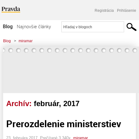
Registrácia
Prihlásenie
Blog
Najnovšie články
Najčítanejšie články
Blog
>
miramar
Najkomentovanejšie články
Zoznam blogov
Komerčné blogy
Archív:
február, 2017
Prerozdelenie ministerstiev
23. februára 2017, Prečítané 3 340x,
miramar