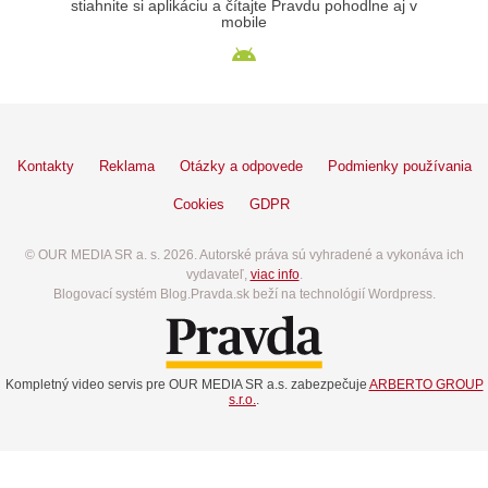
stiahnite si aplikáciu a čítajte Pravdu pohodlne aj v
mobile
Kontakty
Reklama
Otázky a odpovede
Podmienky používania
Cookies
GDPR
© OUR MEDIA SR a. s. 2026. Autorské práva sú vyhradené a vykonáva ich
vydavateľ,
viac info
.
Blogovací systém Blog.Pravda.sk beží na technológií Wordpress.
Kompletný video servis pre OUR MEDIA SR a.s. zabezpečuje
ARBERTO GROUP
s.r.o.
.