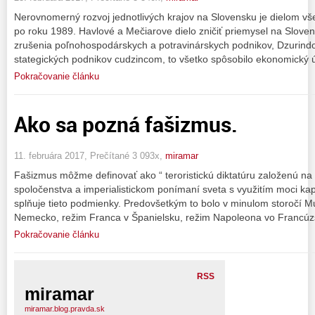
Nerovnomerný rozvoj jednotlivých krajov na Slovensku je dielom vše
po roku 1989. Havlové a Mečiarove dielo zničiť priemysel na Slov
zrušenia poľnohospodárskych a potravinárskych podnikov, Dzurind
stategických podnikov cudzincom, to všetko spôsobilo ekonomický 
Pokračovanie článku
Ako sa pozná fašizmus.
11. februára 2017, Prečítané 3 093x,
miramar
Fašizmus môžme definovať ako “ teroristickú diktatúru založenú na
spoločenstva a imperialistickom ponímaní sveta s využitím moci kapi
splňuje tieto podmienky. Predovšetkým to bolo v minulom storočí Mu
Nemecko, režim Franca v Španielsku, režim Napoleona vo Francúz
Pokračovanie článku
RSS
miramar
miramar.blog.pravda.sk