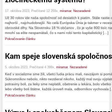
17. októbra 2023, Prečítané 12 259x,
miramar
,
Nezaradené
Už 30 rokov ide naša spoločnosť od desiatich k piatim. Stále rastie
najhorší , najchudobnejší. No celá Európska Únia je takmer v recesi
obrovské dlhy. Na Slovensku 18 % občanov , čo je vyše 800 tisíc na
mnohí sa ešte nespamätali, čo s nami robí tento kapitalistický […]
Pokračovanie článku
Kam speje slovenská spoločnos
5. októbra 2023, Prečítané 4 399x,
miramar
,
Nezaradené
Keď v socializme sme žili, všetci ľudia prácu mali, navzájom si pomá
Súkromníkov nebolo, nikto nezdieral nikoho, každý mal svoju výplatu,
potraviny boli, za lieky sme neplatili, ošetrenie u lekára, bolo všetk
lebo všetky boli štátne, každá úroveň mala, odborníkov vychovala 
Pokračovanie článku