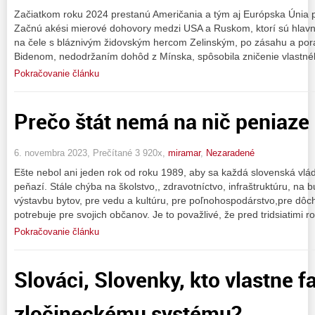
Začiatkom roku 2024 prestanú Američania a tým aj Európska Únia 
Začnú akési mierové dohovory medzi USA a Ruskom, ktorí sú hlavní a
na čele s bláznivým židovským hercom Zelinským, po zásahu a po
Bidenom, nedodržaním dohôd z Mínska, spôsobila zničenie vlastné
Pokračovanie článku
Prečo štát nemá na nič peniaze 
6. novembra 2023, Prečítané 3 920x,
miramar
,
Nezaradené
Ešte nebol ani jeden rok od roku 1989, aby sa každá slovenská vl
peňazí. Stále chýba na školstvo,, zdravotníctvo, infraštruktúru, na 
výstavbu bytov, pre vedu a kultúru, pre poľnohospodárstvo,pre dôc
potrebuje pre svojich občanov. Je to považlivé, že pred tridsiatimi r
Pokračovanie článku
Slováci, Slovenky, kto vlastne 
zločineckému systému?