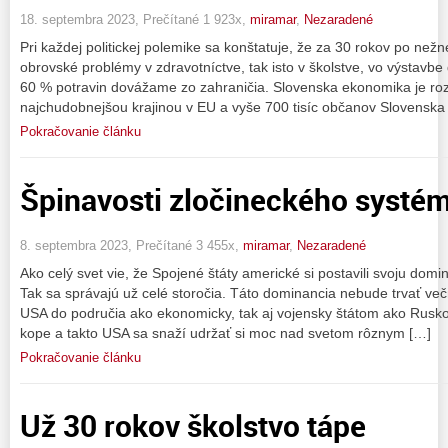
18. septembra 2023, Prečítané 1 923x,
miramar
,
Nezaradené
Pri každej politickej polemike sa konštatuje, že za 30 rokov po nežn
obrovské problémy v zdravotníctve, tak isto v školstve, vo výstavbe 
60 % potravin dovážame zo zahraničia. Slovenska ekonomika je roz
najchudobnejšou krajinou v EU a vyše 700 tisíc občanov Slovenska
Pokračovanie článku
Špinavosti zločineckého systé
8. septembra 2023, Prečítané 3 455x,
miramar
,
Nezaradené
Ako celý svet vie, že Spojené štáty americké si postavili svoju domin
Tak sa správajú už celé storočia. Táto dominancia nebude trvať v
USA do područia ako ekonomicky, tak aj vojensky štátom ako Rusk
kope a takto USA sa snaží udržať si moc nad svetom rôznym […]
Pokračovanie článku
Už 30 rokov školstvo tápe