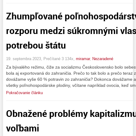
Zhumpľované poľnohospodárst
rozporu medzi súkromnými vlas
potrebou štátu
19. septembra 2023, Prečítané 3 134x,
miramar
,
Nezaradené
Za bývalého režimu, čiže za socializmu Československo bolo sebest
bola aj exportovaná do zahraničia. Prečo to tak bolo a prečo teraz 
dovážame vyše 60 % potravin zo zahraničia? Dokonca dovážame aj 
všetky poľnohospodárske plodiny, včítane napríklad ovocia, keď sm
Pokračovanie článku
Obnažené problémy kapitalizmu 
voľbami