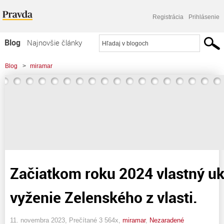
Registrácia
Prihlásenie
Blog
Najnovšie články
Najčítanejšie články
Blog
>
miramar
Najkomentovanejšie články
Zoznam blogov
Komerčné blogy
Začiatkom roku 2024 vlastný uk
vyženie Zelenského z vlasti.
11. novembra 2023, Prečítané 3 564x,
miramar
,
Nezaradené