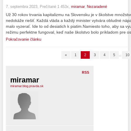
7. septembra 2023, Prečítané 1 453x,
miramar
,
Nezaradené
Už 30 rokov trvania kapitalizmu na Slovensku je v školstve množst
nedokáže riešiť. Každá vláda a každý minister vytvára obludné náp
malo vyzerať. Ide to od desiatich k piatim.Namiesto toho, aby sa vy
režimu perfektne fungoval, keď naše školstvo bolo príkladom pre o
Pokračovanie článku
«
1
2
3
4
5
...
10
RSS
miramar
miramar.blog.pravda.sk