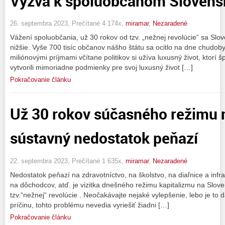
Výzva k spoluobčanom Slovens
26. septembra 2023, Prečítané 4 174x,
miramar
,
Nezaradené
Vážení spoluobčania, už 30 rokov od tzv. „nežnej revolúcie“ sa Slo
nižšie. Vyše 700 tisíc občanov nášho štátu sa ocitlo na dne chud
miliónovými príjmami včítane politikov si užíva luxusný život, ktorí 
vytvorili mimoriadne podmienky pre svoj luxusný život […]
Pokračovanie článku
Už 30 rokov súčasného režimu 
sústavný nedostatok peňazí
22. septembra 2023, Prečítané 1 635x,
miramar
,
Nezaradené
Nedostatok peňazí na zdravotníctvo, na školstvo, na diaľnice a infr
na dôchodcov, atď. je vizitka dnešného režimu kapitalizmu na Slove
tzv.“nežnej“ revolúcie . Neočakávajte nejaké vylepšenie, lebo je to 
príčinu, tohto problému nevedia vyriešiť žiadni […]
Pokračovanie článku