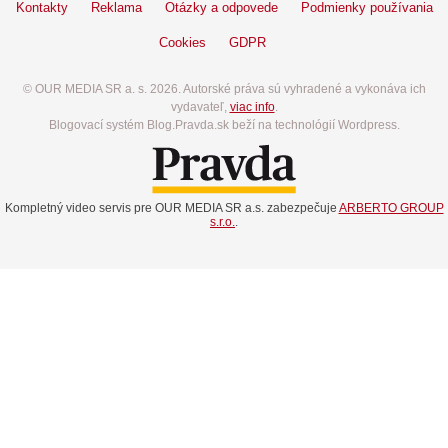
Kontakty
Reklama
Otázky a odpovede
Podmienky používania
Cookies
GDPR
© OUR MEDIA SR a. s. 2026. Autorské práva sú vyhradené a vykonáva ich
vydavateľ,
viac info
.
Blogovací systém Blog.Pravda.sk beží na technológií Wordpress.
Kompletný video servis pre OUR MEDIA SR a.s. zabezpečuje
ARBERTO GROUP
s.r.o.
.