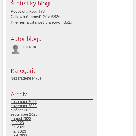
Štatistiky blogu
Počet článkov: 478
Celková čítanosť: 2079682x
Priemerná čítanosť článkov: 4351x
Autor blogu
miramar
Kategórie
Nezaradené
(478)
Archív
december 2023
november 2023
október 2023
september 2023
august 2023
júl 2023
jún 2023
máj 2023
apríl 2023