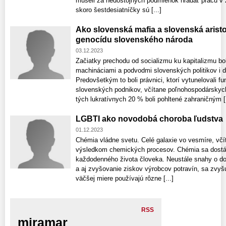
museli za nedôstojných podmienok hľadať prácu v za
skoro šestdesiatníčky sú [...]
Ako slovenská mafia a slovenská arist
genocídu slovenského národa
03.12.2023
Začiatky prechodu od socializmu ku kapitalizmu b
machináciami a podvodmi slovenských politikov i ď
Predovšetkým to boli právnici, ktorí vytunelovali 
slovenských podnikov, včítane poľnohospodárskych
tých lukratívnych 20 % boli pohltené zahraničným [.
LGBTI ako novodobá choroba ľudstva
01.12.2023
Chémia vládne svetu. Celé galaxie vo vesmíre, včí
výsledkom chemických procesov. Chémia sa dostáv
každodenného života človeka. Neustále snahy o do
a aj zvyšovanie ziskov výrobcov potravín, sa zvyš
väčšej miere používajú rôzne [...]
RSS
miramar