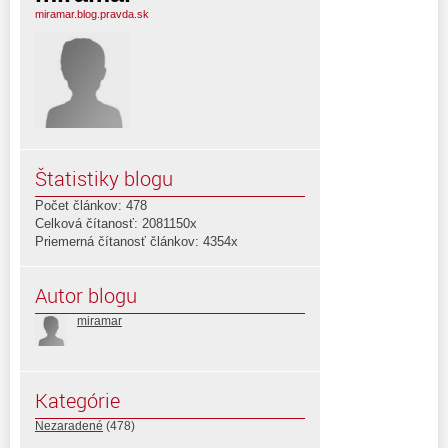
miramar.blog.pravda.sk
Štatistiky blogu
Počet článkov: 478
Celková čítanosť: 2081150x
Priemerná čítanosť článkov: 4354x
Autor blogu
miramar
Kategórie
Nezaradené
(478)