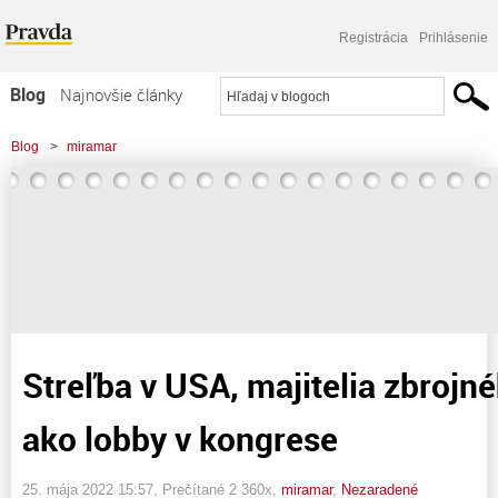
Registrácia
Prihlásenie
Blog
Najnovšie články
Najčítanejšie články
Blog
>
miramar
Najkomentovanejšie články
>
Streľba v USA, majitelia zbrojného priemyslu ako lobby v kongrese
Zoznam blogov
Komerčné blogy
Streľba v USA, majitelia zbrojn
ako lobby v kongrese
25. mája 2022 15:57
, Prečítané 2 360x,
miramar
,
Nezaradené