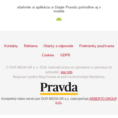
stiahnite si aplikáciu a čítajte Pravdu pohodlne aj v
mobile
Kontakty
Reklama
Otázky a odpovede
Podmienky používania
Cookies
GDPR
© OUR MEDIA SR a. s. 2026. Autorské práva sú vyhradené a vykonáva ich
vydavateľ,
viac info
.
Blogovací systém Blog.Pravda.sk beží na technológií Wordpress.
Kompletný video servis pre OUR MEDIA SR a.s. zabezpečuje
ARBERTO GROUP
s.r.o.
.