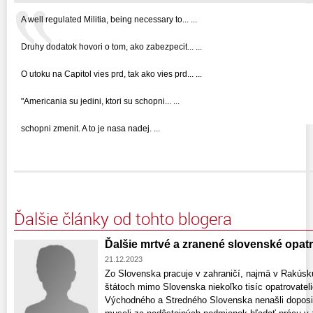
A well regulated Militia, being necessary to... ...
Druhy dodatok hovori o tom, ako zabezpecit... ...
O utoku na Capitol vies prd, tak ako vies prd... ...
"Americania su jedini, ktori su schopni... ...
schopni zmenit. A to je nasa nadej. ...
Ďalšie články od tohto blogera
Ďalšie mrtvé a zranené slovenské opat
21.12.2023
Zo Slovenska pracuje v zahraničí, najmä v Rakúsk
štátoch mimo Slovenska niekoľko tisíc opatrovatel
Východného a Stredného Slovenska nenašli doposiaľ