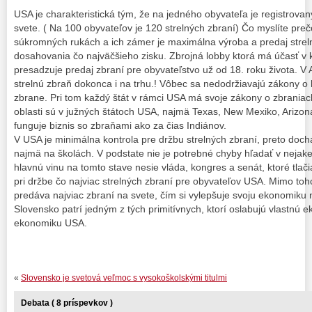
USA je charakteristická tým, že na jedného obyvateľa je registrovan
svete. ( Na 100 obyvateľov je 120 strelných zbraní) Čo myslíte pre
súkromných rukách a ich zámer je maximálna výroba a predaj strel
dosahovania čo najväčšieho zisku. Zbrojná lobby ktorá má účasť v 
presadzuje predaj zbraní pre obyvateľstvo už od 18. roku života. V 
strelnú zbraň dokonca i na trhu.! Vôbec sa nedodržiavajú zákony 
zbrane. Pri tom každý štát v rámci USA má svoje zákony o zbraniac
oblasti sú v južných štátoch USA, najmä Texas, New Mexiko, Arizon
funguje biznis so zbraňami ako za čias Indiánov.
V USA je minimálna kontrola pre držbu strelných zbraní, preto doc
najmä na školách. V podstate nie je potrebné chyby hľadať v nejakej
hlavnú vinu na tomto stave nesie vláda, kongres a senát, ktoré tlači
pri držbe čo najviac strelných zbraní pre obyvateľov USA. Mimo toh
predáva najviac zbraní na svete, čím si vylepšuje svoju ekonomiku 
Slovensko patrí jedným z tých primitívnych, ktorí oslabujú vlastnú
ekonomiku USA.
«
Slovensko je svetová veľmoc s vysokoškolskými titulmi
Debata ( 8 príspevkov )