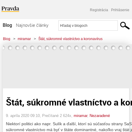
Registrácia
Prihlásenie
Blog
Najnovšie články
Najčítanejšie články
Blog
>
miramar
>
Štát, súkromné vlastníctvo a koronavírus
Najkomentovanejšie články
Zoznam blogov
Komerčné blogy
Štát, súkromné vlastníctvo a ko
9. apríla 2020 09:10
, Prečítané 2 624x,
miramar
,
Nezaradené
Niektorí politici ako napr. Sulík a ďalší, ktorí sú súčasťou strany Sa
súkromné vlastníctvo má byť v štáte dominantné, nakoľko vraj štát je