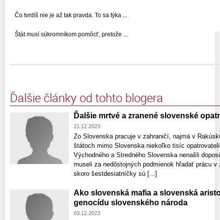
Čo tvrdíš nie je až tak pravda. To sa týka ...
Štát musí súkromníkom pomôcť, pretože ...
Ďalšie články od tohto blogera
Ďalšie mrtvé a zranené slovenské opat
21.12.2023
Zo Slovenska pracuje v zahraničí, najmä v Rakúsk
štátoch mimo Slovenska niekoľko tisíc opatrovatel
Východného a Stredného Slovenska nenašli doposiaľ
museli za nedôstojných podmienok hľadať prácu v za
skoro šestdesiatníčky sú [...]
Ako slovenská mafia a slovenská arist
genocídu slovenského národa
03.12.2023