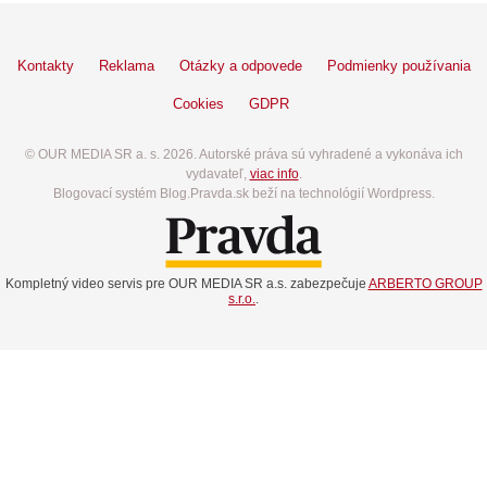
Kontakty
Reklama
Otázky a odpovede
Podmienky používania
Cookies
GDPR
© OUR MEDIA SR a. s. 2026. Autorské práva sú vyhradené a vykonáva ich
vydavateľ,
viac info
.
Blogovací systém Blog.Pravda.sk beží na technológií Wordpress.
Kompletný video servis pre OUR MEDIA SR a.s. zabezpečuje
ARBERTO GROUP
s.r.o.
.