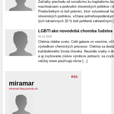
Začiatky prechodu od socializmu ku kapitalizmu b
machináciami a podvodmi slovenských politikov i ď
Predovšetkým to boli právnici, ktorí vytunelovali 
slovenských podnikov, včítane poľnohospodárskych
tých lukratívnych 20 % boli pohltené zahraničným [.
LGBTI ako novodobá choroba ľudstva
01.12.2023
Chémia vládne svetu. Celé galaxie vo vesmíre, včí
výsledkom chemických procesov. Chémia sa dostáv
každodenného života človeka. Neustále snahy o do
a aj zvyšovanie ziskov výrobcov potravín, sa zvyš
väčšej miere používajú rôzne [...]
RSS
miramar
miramar.blog.pravda.sk