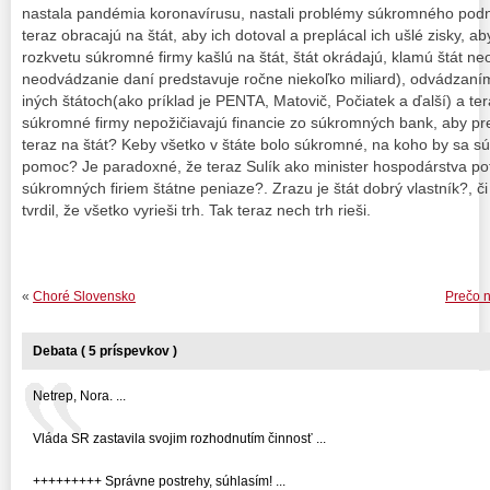
nastala pandémia koronavírusu, nastali problémy súkromného podn
teraz obracajú na štát, aby ich dotoval a preplácal ich ušlé zisky, aby
rozkvetu súkromné firmy kašlú na štát, štát okrádajú, klamú štát n
neodvádzanie daní predstavuje ročne niekoľko miliard), odvádzaní
iných štátoch(ako príklad je PENTA, Matovič, Počiatek a ďalší) a ter
súkromné firmy nepožičiavajú financie zo súkromných bank, aby prek
teraz na štát? Keby všetko v štáte bolo súkromné, na koho by sa sú
pomoc? Je paradoxné, že teraz Sulík ako minister hospodárstva po
súkromných firiem štátne peniaze?. Zrazu je štát dobrý vlastník?, č
tvrdil, že všetko vyrieši trh. Tak teraz nech trh rieši.
«
Choré Slovensko
Prečo n
Debata ( 5 príspevkov )
Netrep, Nora. ...
Vláda SR zastavila svojim rozhodnutím činnosť ...
+++++++++ Správne postrehy, súhlasím! ...