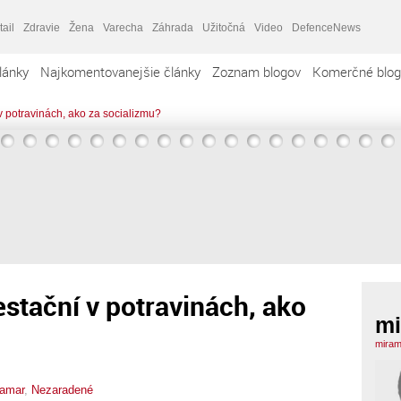
tail
Zdravie
Žena
Varecha
Záhrada
Užitočná
Video
DefenceNews
lánky
Najkomentovanejšie články
Zoznam blogov
Komerčné blog
v potravinách, ako za socializmu?
stační v potravinách, ako
mi
miram
ramar
,
Nezaradené