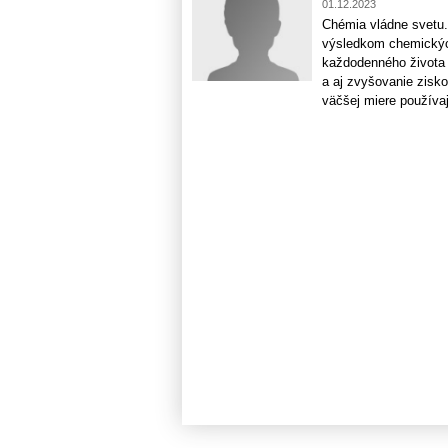
01.12.2023
Chémia vládne svetu. 
výsledkom chemických
každodenného života 
a aj zvyšovanie zisko
väčšej miere používajú