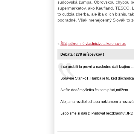
sudcovská žumpa. Obrovskou chybou bolo
supermarketov, ako Kaufland, TESCO, Li
to cudzia zberba, ale iba o ich biznis, ta
podradné. Však menejcenný Slovák to zože
«
Štát, súkromné vlastníctvo a koronavírus
Debata ( 278 príspevkov )
ti čo urobili tu prevrt a nasledne dali krajinu ...
Správne Stanko1. Hanba je to, keď dôchodca 
A ešte dodám,všetko čo som písal,môžem ...
Ale ja na rozdiel od teba neklamem a nezavádza
Lebo sme si dali zlikvidovat reozkradnut JRD .