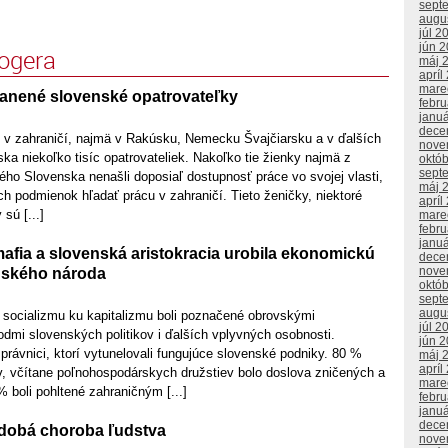
sept
augu
júl 2
jún 
logera
máj 
apríl
mare
zranené slovenské opatrovateľky
febr
janu
dece
 v zahraničí, najmä v Rakúsku, Nemecku Švajčiarsku a v ďalších
nove
a niekoľko tisíc opatrovateliek. Nakoľko tie žienky najmä z
októ
sept
ho Slovenska nenašli doposiaľ dostupnosť práce vo svojej vlasti,
máj 
h podmienok hľadať prácu v zahraničí. Tieto ženičky, niektoré
apríl
sú [...]
mare
febr
janu
afia a slovenská aristokracia urobila ekonomickú
dece
nove
nského národa
októ
sept
augu
 socializmu ku kapitalizmu boli poznačené obrovskými
júl 2
dmi slovenských politikov i ďalších vplyvných osobnosti.
jún 
právnici, ktorí vytunelovali fungujúce slovenské podniky. 80 %
máj 
apríl
, včítane poľnohospodárskych družstiev bolo doslova zničených a
mare
% boli pohltené zahraničným [...]
febr
janu
dece
dobá choroba ľudstva
nove