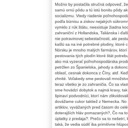
Možno by postačila stručná odpoveď, že
samú ornú pôdu a tú istú bonitu pôdy ak
socializmu. Vtedy riadenie poľnohospodá
podľa biznisu a ziskov nejakých súkrom
vymklo z rúk štátu, neexistuje žiadna k
zahraniční z Hollandska, Taliánska i ďalš
nie potravinovej sebestačnosti, ale pest
kašlú sa na iné potrebné plodiny, ktoré 
Nórsku je mnoho malých farmárov, ktorí
pestovania tých plodín ktoré štát potreb
ako má vyzerať poľnohospodárska produ
petržlen zo Španielska, jahody a dokon
oblasť, cesnak dokonca z Číny, atď. Keď t
zhnité. Voľakedy sme pestovali množstvo
teraz všetko je zo zahraničia. Čo sa vl
sme hovädzí dobytok a najmä kravy, ta
špinaví podvodníci, ktorí nám zlikvidoval
dovážame cukor taktiež z Nemecka. No a
artiklov, vyvážaných pred časom do celé
doterajších hláv pomazaných?, Čo na to
úplatky z predaja?. Prečo sa to nešetrí,
taká, že vedia súdiť iba primitívne hlúpo