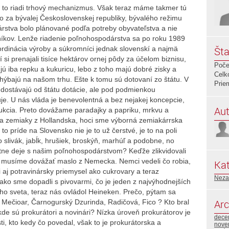
 to riadi trhový mechanizmus. Však teraz máme takmer tú
o za bývalej Československej republiky, bývalého režimu
rstva bolo plánované podľa potreby obyvateľstva a nie
níkov. Lenže riadenie poľnohospodárstva sa po roku 1989
oordinácia výroby a súkromníci jednak slovenskí a najmä
Šta
í si prenajali tisíce hektárov ornej pôdy za účelom biznisu,
Poče
ujú iba repku a kukuricu, lebo z toho majú dobré zisky a
Celk
chýbajú na našom trhu. Ešte k tomu sú dotovaní zo štátu. V
Prie
 dostávajú od štátu dotácie, ale pod podmienkou
uje. U nás vláda je benevolentná a bez nejakej koncepcie,
Aut
kcia. Preto dovážame paradajky a papriku, mrkvu a
ca zemiaky z Hollandska, hoci sme výborná zemiakárrska
o príde na Slovensko nie je to už čerstvé, je to na poli
 slivák, jabĺk, hrušiek, broskýň, marhúľ a podobne, no
astne deje s našim poľnohospodárstvom? Keďže zlikvidovali
k musíme dovážať maslo z Nemecka. Nemci vedeli čo robia,
Kat
i aj potravinársky priemysel ako cukrovary a teraz
Neza
ko sme dopadli s pivovarmi, čo je jeden z najvýhodnejších
ho sveta, teraz nás ovládol Heineken. Prečo, pýtam sa
Arc
 Mečioar, Čarnogurský Dzurinda, Radičová, Fico ? Kto bral
 kde sú prokurátori a novinári? Nízka úroveň prokurátorov je
dece
sti, kto kedy čo povedal, však to je prokurátorska a
nove