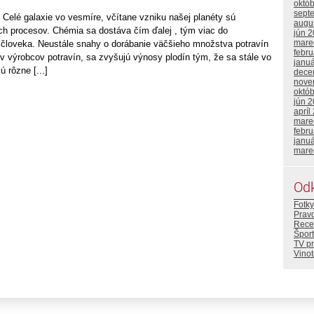
októ
sept
Celé galaxie vo vesmíre, včítane vzniku našej planéty sú
augu
 procesov. Chémia sa dostáva čím ďalej , tým viac do
jún 
mare
človeka. Neustále snahy o dorábanie väčšieho množstva potravín
febr
v výrobcov potravín, sa zvyšujú výnosy plodín tým, že sa stále vo
janu
 rôzne [...]
dece
nove
októ
jún 
apríl
mare
febr
janu
mare
Od
Fotky
Prav
Rece
Šport
TV p
Vino