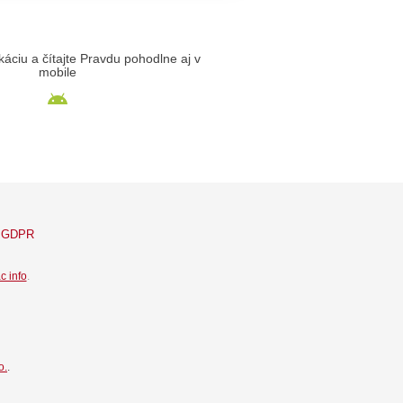
likáciu a čítajte Pravdu pohodlne aj v
mobile
GDPR
c info
.
o.
.