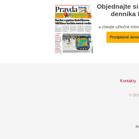
Objednajte si
denníka 
a získajte užitočné inf
Predplatné denn
Kontakty
© OUR
K