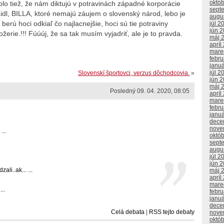
októ
 tiež, že nám diktujú v potravinách západné korporácie
sept
dl, BILLA, ktoré nemajú záujem o slovenský národ, lebo je
augu
k berú hoci odkiaľ čo najlacnejšie, hoci sú tie potraviny
júl 2
jún 
rie.!!! Fúúúj, že sa tak musím vyjadriť, ale je to pravda.
máj 
apríl
mare
febr
janu
júl 2
Slovenskí športovci, verzus dôchodcovia.
»
jún 
máj 
Posledný 09. 04. 2020, 08:05
apríl
mare
febr
janu
dece
nove
...
októ
sept
augu
júl 2
jún 
li..ak... ...
máj 
apríl
mare
..
febr
janu
dece
Celá debata
|
RSS tejto debaty
nove
októ