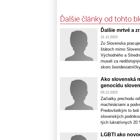
Ďalšie články od tohto b
Ďalšie mrtvé a 
21.12.2023
Zo Slovenska pracuje
štátoch mimo Slovensk
Východného a Stredné
museli za nedôstojnýc
skoro šestdesiatníčky 
Ako slovenská m
genocídu slove
03.12.2023
Začiatky prechodu od
machináciami a podvo
Predovšetkým to boli 
slovenských podnikov
tých lukratívnych 20 
LGBTI ako novo