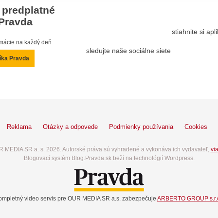
 predplatné
Pravda
stiahnite si ap
ormácie na každý deň
sledujte naše sociálne siete
íka Pravda
Reklama
Otázky a odpovede
Podmienky používania
Cookies
 MEDIA SR a. s. 2026. Autorské práva sú vyhradené a vykonáva ich vydavateľ,
via
Blogovací systém Blog.Pravda.sk beží na technológií Wordpress.
ompletný video servis pre OUR MEDIA SR a.s. zabezpečuje
ARBERTO GROUP s.r.