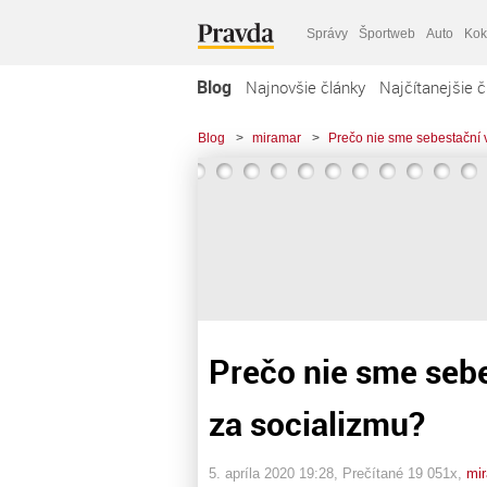
Správy
Športweb
Auto
Kok
Blog
Najnovšie články
Najčítanejšie č
Blog
>
miramar
>
Prečo nie sme sebestační 
Prečo nie sme sebe
za socializmu?
5. apríla 2020 19:28
, Prečítané 19 051x,
mi