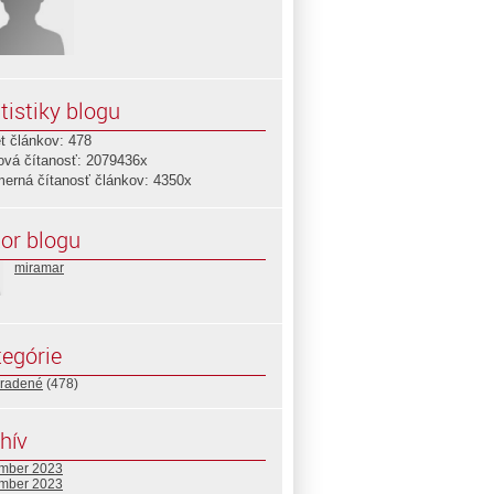
tistiky blogu
t článkov: 478
ová čítanosť: 2079436x
merná čítanosť článkov: 4350x
or blogu
miramar
egórie
radené
(478)
hív
mber 2023
mber 2023