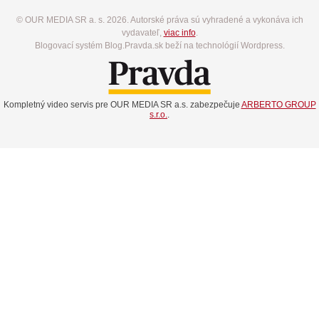
© OUR MEDIA SR a. s. 2026. Autorské práva sú vyhradené a vykonáva ich
vydavateľ,
viac info
.
Blogovací systém Blog.Pravda.sk beží na technológií Wordpress.
Kompletný video servis pre OUR MEDIA SR a.s. zabezpečuje
ARBERTO GROUP
s.r.o.
.