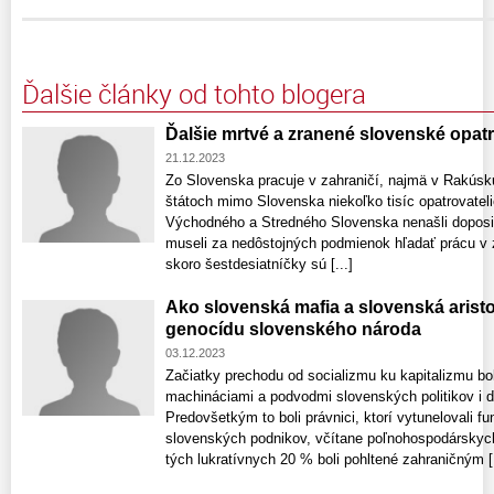
Ďalšie články od tohto blogera
Ďalšie mrtvé a zranené slovenské opat
21.12.2023
Zo Slovenska pracuje v zahraničí, najmä v Rakúsk
štátoch mimo Slovenska niekoľko tisíc opatrovatel
Východného a Stredného Slovenska nenašli doposiaľ
museli za nedôstojných podmienok hľadať prácu v za
skoro šestdesiatníčky sú [...]
Ako slovenská mafia a slovenská arist
genocídu slovenského národa
03.12.2023
Začiatky prechodu od socializmu ku kapitalizmu b
machináciami a podvodmi slovenských politikov i ď
Predovšetkým to boli právnici, ktorí vytunelovali 
slovenských podnikov, včítane poľnohospodárskych
tých lukratívnych 20 % boli pohltené zahraničným [.