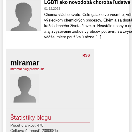
LGBTI ako novodobá choroba ľudstva
01.12.2023
Chémia vládne svetu. Celé galaxie vo vesmíre, včí
výsledkom chemických procesov. Chémia sa dostáv
každodenného života človeka. Neustále snahy o do
a aj zvyšovanie ziskov výrobcov potravín, sa zvyš
väčšej miere používajú rôzne [...]
RSS
miramar
miramar.blog.pravda.sk
Štatistiky blogu
Počet článkov: 478
Celková čítanosť: 2080981x