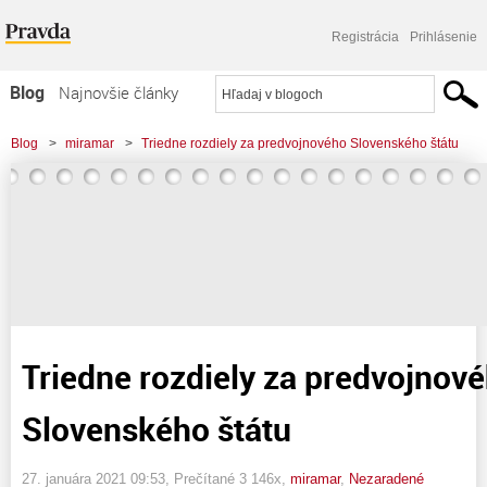
Registrácia
Prihlásenie
Blog
Najnovšie články
Najčítanejšie články
Blog
>
miramar
>
Triedne rozdiely za predvojnového Slovenského štátu
Najkomentovanejšie články
Zoznam blogov
Komerčné blogy
Triedne rozdiely za predvojnov
Slovenského štátu
27. januára 2021 09:53
, Prečítané 3 146x,
miramar
,
Nezaradené