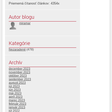
Priemerná čítanosť článkov: 4354x
Autor blogu
miramar
Kategórie
Nezaradené
(478)
Archív
december 2023
november 2023
október 2023
september 2023
august 2023
júl 2023
jún 2023
máj 2023
apríl 2023
marec 2023
február 2023
január 2023
júl 2022