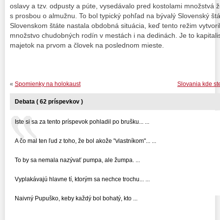
oslavy a tzv. odpusty a púte, vysedávalo pred kostolami množstvá 
s prosbou o almužnu. To bol typický pohľad na bývalý Slovenský š
Slovenskom štáte nastala obdobná situácia, keď tento režim vytvori
množstvo chudobných rodín v mestách i na dedinách. Je to kapitalist
majetok na prvom a človek na poslednom mieste.
«
Spomienky na holokaust
Slovania kde st
Debata ( 62 príspevkov )
Iste si sa za tento príspevok pohladil po brušku... ...
A čo mal ten ľud z toho, že bol akože "vlastníkom"... ...
To by sa nemala nazývať pumpa, ale žumpa. ...
Vyplakávajú hlavne tí, ktorým sa nechce trochu... ...
Naivný Pupuško, keby každý bol bohatý, kto ...