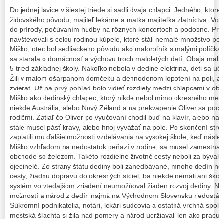
Do jednej lavice v šiestej triede si sadli dvaja chlapci. Jedného, kto
židovského pôvodu, majiteľ lekárne a matka majiteľka zlatníctva. V
do prírody, počúvaním hudby na rôznych koncertoch a podobne. Pra
navštevovali s celou rodinou kúpele, ktoré stáli nemalé množstvo
Miško, otec bol sedliackeho pôvodu ako maloroľník s malými políč
sa starala o domácnosť a výchovu troch maloletých detí. Obaja mali
5 tried základnej školy. Nakoľko nebola v dedine elektrina, deti sa uči
Žili v malom ošarpanom domčeku a dennodenom lopotení na poli, a
zvierat. Už na prvý pohľad bolo vidieť rozdiely medzi chlapcami v o
Miško ako dedinský chlapec, ktorý nikde nebol mimo okresného mesta
niekde Austrália, alebo Nový Zéland a na prekvapenie Oliver sa poch
rodičmi. Zatiaľ čo Oliver po vyučovaní chodil buď na klavír, alebo 
stále musel pásť kravy, alebo hnoj vyvážať na pole. Po skončení stre
zaplatili mu ďalšie možnosti vzdelávania na vysokej škole, keď nás
Miško vzhľadom na nedostatok peňazí v rodine, sa musel zamestn
obchode so železom. Takéto rozdielne životné cesty neboli za býva
ojedinelé. Zo strany štátu dediny boli zanedbávané, mnoho dedín ne
cesty, žiadnu dopravu do okresných sídiel, ba niekde nemali ani ško
systém vo vtedajšom zriadení neumožňoval žiaden rozvoj dediny. N
možností a národ z dedín najmä na Východnom Slovensku nedostáv
Súkromní podnikatelia, notári, lekári sudcovia a ostatná vrchná spo
mestská šľachta si žila nad pomery a národ udržiavali len ako pracu