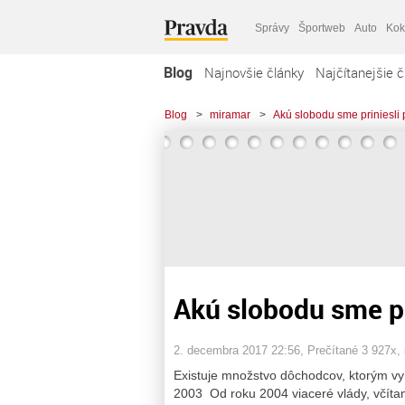
Správy
Športweb
Auto
Kok
Blog
Najnovšie články
Najčítanejšie č
Blog
>
miramar
>
Akú slobodu sme priniesli
Akú slobodu sme pr
2. decembra 2017 22:56
, Prečítané 3 927x,
Existuje množstvo dôchodcov, ktorým vy p
2003 Od roku 2004 viaceré vlády, včíta