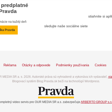
 predplatné
Pravda
stiahnite si ap
ormácie na každý deň
sledujte naše sociálne siete
íka Pravda
Reklama
Otázky a odpovede
Podmienky používania
Cookies
 MEDIA SR a. s. 2026. Autorské práva sú vyhradené a vykonáva ich vydavateľ,
via
Blogovací systém Blog.Pravda.sk beží na technológií Wordpress.
ompletný video servis pre OUR MEDIA SR a.s. zabezpečuje
ARBERTO GROUP s.r.