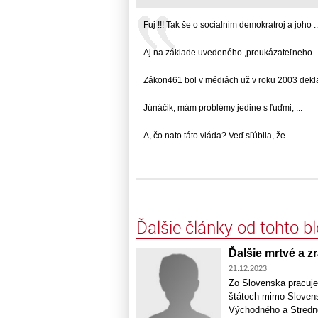
Fuj !!! Tak še o socialnim demokratroj a joho ..
Aj na základe uvedeného ,preukázateľneho ..
Zákon461 bol v médiách už v roku 2003 deklar
Júnáčik, mám problémy jedine s ľuďmi, ...
A, čo nato táto vláda? Veď sľúbila, že ...
Ďalšie články od tohto b
Ďalšie mrtvé a 
21.12.2023
Zo Slovenska pracuje
štátoch mimo Slovensk
Východného a Stredné