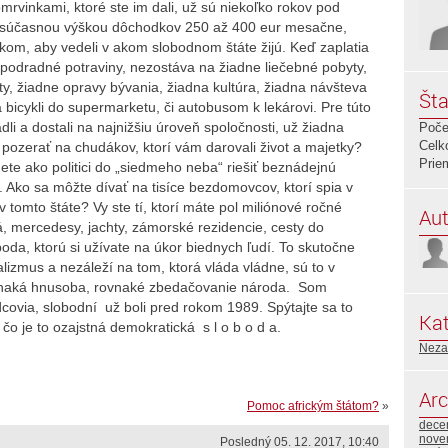
 omrvinkami, ktoré ste im dali, už sú niekoľko rokov pod
 súčasnou výškou dôchodkov 250 až 400 eur mesačne,
tikom, aby vedeli v akom slobodnom štáte žijú. Keď zaplatia
, za podradné potraviny, nezostáva na žiadne liečebné pobyty,
ty, žiadne opravy bývania, žiadna kultúra, žiadna návšteva
Šta
bicykli do supermarketu, či autobusom k lekárovi. Pre túto
radli a dostali na najnižšiu úroveň spoločnosti, už žiadna
Poče
Celk
 pozerať na chudákov, ktorí vám darovali život a majetky?
Prie
ete ako politici do „siedmeho neba“ riešiť beznádejnú
n. Ako sa môžte dívať na tisíce bezdomovcov, ktorí spia v
 tomto štáte? Vy ste tí, ktorí máte pol miliónové ročné
Aut
lá, mercedesy, jachty, zámorské rezidencie, cesty do
loboda, ktorú si užívate na úkor biednych ľudí. To skutočne
alizmus a nezáleží na tom, ktorá vláda vládne, sú to v
naká hnusoba, rovnaké zbedačovanie národa. Som
dcovia, slobodní už boli pred rokom 1989. Spýtajte sa to
Kat
o je to ozajstná demokratická s l o b o d a.
Neza
Arc
Pomoc africkým štátom?
»
dece
nove
Posledný 05. 12. 2017, 10:40