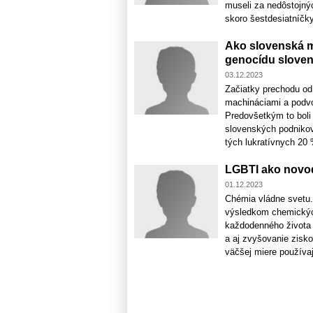
museli za nedôstojnýc
skoro šestdesiatníčky 
Ako slovenská m
genocídu slove
03.12.2023
Začiatky prechodu od
machináciami a podvo
Predovšetkým to boli 
slovenských podnikov
tých lukratívnych 20 
LGBTI ako novo
01.12.2023
Chémia vládne svetu. 
výsledkom chemických
každodenného života 
a aj zvyšovanie zisko
väčšej miere používajú