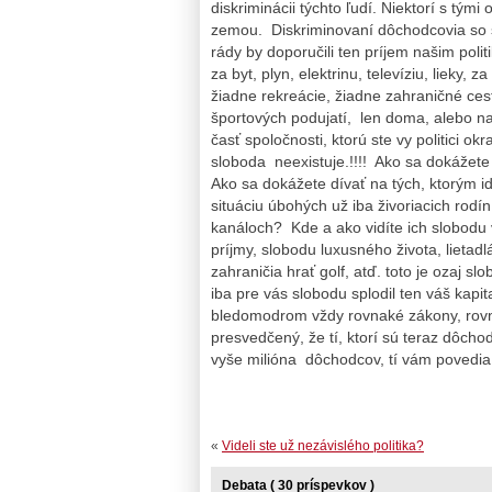
diskriminácii týchto ľudí. Niektorí s tými
zemou. Diskriminovaní dôchodcovia so
rády by doporučili ten príjem našim poli
za byt, plyn, elektrinu, televíziu, lieky
žiadne rekreácie, žiadne zahraničné ces
športových podujatí, len doma, alebo na 
časť spoločnosti, ktorú ste vy politici ok
sloboda neexistuje.!!!! Ako sa dokážete
Ako sa dokážete dívať na tých, ktorým id
situáciu úbohých už iba živoriacich rodí
kanáloch? Kde a ako vidíte ich slobodu v
príjmy, slobodu luxusného života, lietad
zahraničia hrať golf, atď. toto je ozaj s
iba pre vás slobodu splodil ten váš kapit
bledomodrom vždy rovnaké zákony, rov
presvedčený, že tí, ktorí sú teraz dôcho
vyše milióna dôchodcov, tí vám povedia č
«
Videli ste už nezávislého politika?
Debata ( 30 príspevkov )