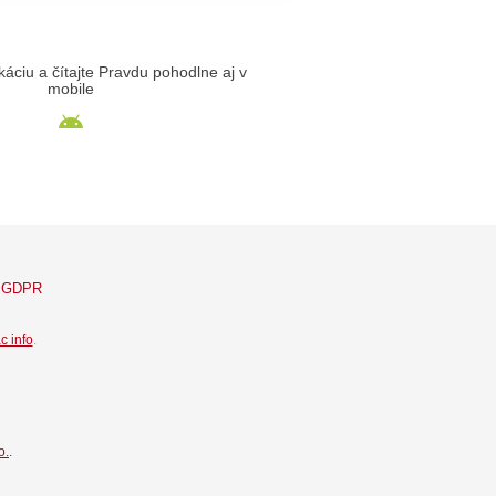
likáciu a čítajte Pravdu pohodlne aj v
mobile
GDPR
c info
.
o.
.