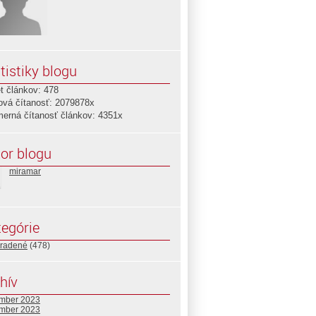
tistiky blogu
t článkov: 478
ová čítanosť: 2079878x
merná čítanosť článkov: 4351x
or blogu
miramar
egórie
radené
(478)
hív
mber 2023
mber 2023