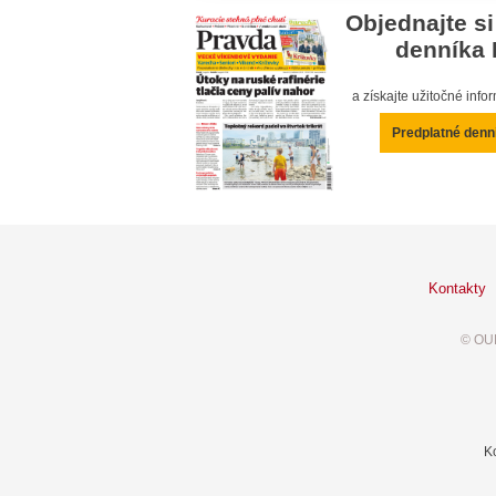
Objednajte si
denníka 
a získajte užitočné inf
Predplatné denn
Kontakty
© OUR
K