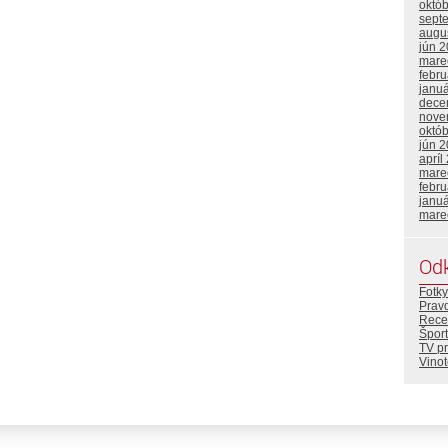
októ
sept
augu
jún 
mare
febr
janu
dece
nove
októ
jún 
apríl
mare
febr
janu
mare
Od
Fotky
Prav
Rece
Šport
TV p
Vino