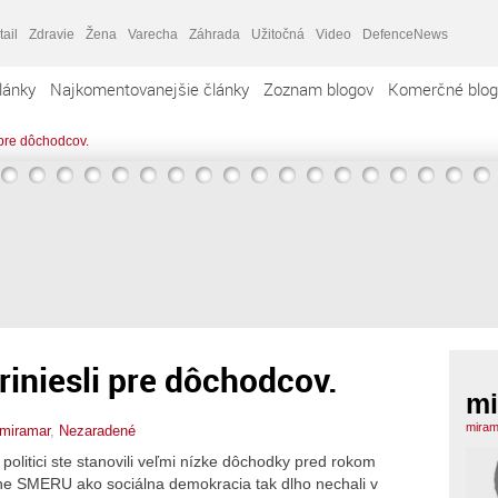
tail
Zdravie
Žena
Varecha
Záhrada
Užitočná
Video
DefenceNews
lánky
Najkomentovanejšie články
Zoznam blogov
Komerčné blog
 pre dôchodcov.
iniesli pre dôchodcov.
mi
miram
miramar
,
Nezaradené
olitici ste stanovili veľmi nízke dôchodky pred rokom
ne SMERU ako sociálna demokracia tak dlho nechali v