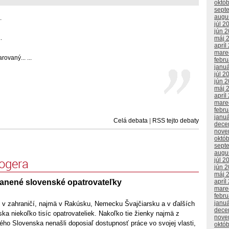
októ
sept
augu
.
júl 2
jún 
.
máj 
apríl
mare
ovaný... ...
febr
janu
júl 2
jún 
máj 
apríl
mare
febr
janu
Celá debata
|
RSS tejto debaty
dece
nove
októ
sept
augu
logera
júl 2
jún 
máj 
zranené slovenské opatrovateľky
apríl
mare
febr
janu
 v zahraničí, najmä v Rakúsku, Nemecku Švajčiarsku a v ďalších
dece
a niekoľko tisíc opatrovateliek. Nakoľko tie žienky najmä z
nove
ho Slovenska nenašli doposiaľ dostupnosť práce vo svojej vlasti,
októ