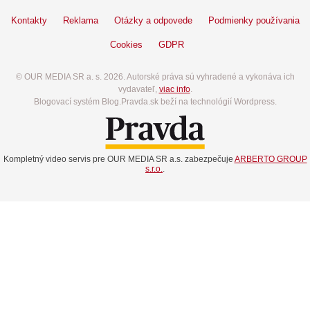
Kontakty
Reklama
Otázky a odpovede
Podmienky používania
Cookies
GDPR
© OUR MEDIA SR a. s. 2026. Autorské práva sú vyhradené a vykonáva ich
vydavateľ,
viac info
.
Blogovací systém Blog.Pravda.sk beží na technológií Wordpress.
Kompletný video servis pre OUR MEDIA SR a.s. zabezpečuje
ARBERTO GROUP
s.r.o.
.