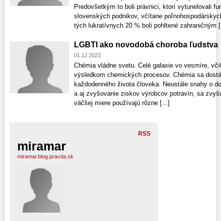
Predovšetkým to boli právnici, ktorí vytunelovali 
slovenských podnikov, včítane poľnohospodárskych
tých lukratívnych 20 % boli pohltené zahraničným [.
LGBTI ako novodobá choroba ľudstva
01.12.2023
Chémia vládne svetu. Celé galaxie vo vesmíre, včí
výsledkom chemických procesov. Chémia sa dostáv
každodenného života človeka. Neustále snahy o do
a aj zvyšovanie ziskov výrobcov potravín, sa zvyš
väčšej miere používajú rôzne [...]
RSS
miramar
miramar.blog.pravda.sk