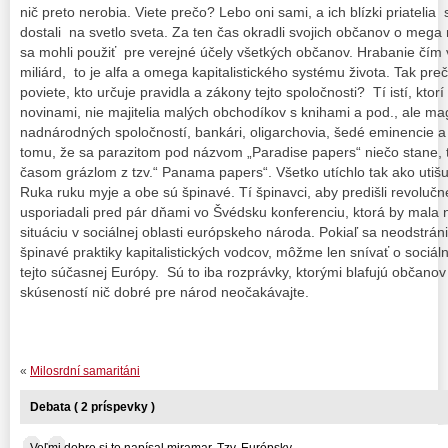
nič preto nerobia. Viete prečo? Lebo oni sami, a ich blízki priatelia 
dostali na svetlo sveta. Za ten čas okradli svojich občanov o mega 
sa mohli použiť pre verejné účely všetkých občanov. Hrabanie čím v
miliárd, to je alfa a omega kapitalistického systému života. Tak preč
poviete, kto určuje pravidla a zákony tejto spoločnosti? Tí istí, ktorí
novinami, nie majitelia malých obchodíkov s knihami a pod., ale magn
nadnárodných spoločností, bankári, oligarchovia, šedé eminencie a s
tomu, že sa parazitom pod názvom „Paradise papers“ niečo stane, t
časom grázlom z tzv.“ Panama papers“. Všetko utíchlo tak ako utiš
Ruka ruku myje a obe sú špinavé. Tí špinavci, aby predišli revolučn
usporiadali pred pár dňami vo Švédsku konferenciu, ktorá by mala n
situáciu v sociálnej oblasti európskeho národa. Pokiaľ sa neodstrá
špinavé praktiky kapitalistických vodcov, môžme len snívať o sociá
tejto súčasnej Európy. Sú to iba rozprávky, ktorými blafujú občano
skúseností nič dobré pre národ neočakávajte.
«
Milosrdní samaritáni
Debata ( 2 príspevky )
Veľmi dobre si to napísal miramar. Tzv. Európsky... ...