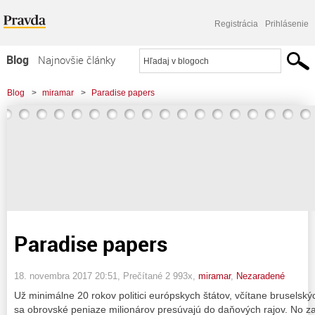
Registrácia
Prihlásenie
Blog
Najnovšie články
Najčítanejšie články
Blog
>
miramar
>
Paradise papers
Najkomentovanejšie články
Zoznam blogov
Komerčné blogy
Paradise papers
18. novembra 2017 20:51
, Prečítané 2 993x,
miramar
,
Nezaradené
Už minimálne 20 rokov politici európskych štátov, včítane bruselsk
sa obrovské peniaze milionárov presúvajú do daňových rajov. No za 