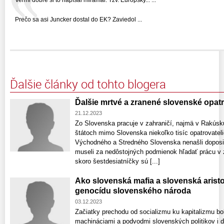
Prečo sa asi Juncker dostal do EK? Zaviedol ...
Ďalšie články od tohto blogera
Ďalšie mrtvé a zranené slovenské opat
21.12.2023
Zo Slovenska pracuje v zahraničí, najmä v Rakúsk
štátoch mimo Slovenska niekoľko tisíc opatrovatel
Východného a Stredného Slovenska nenašli doposiaľ
museli za nedôstojných podmienok hľadať prácu v za
skoro šestdesiatníčky sú [...]
Ako slovenská mafia a slovenská arist
genocídu slovenského národa
03.12.2023
Začiatky prechodu od socializmu ku kapitalizmu b
machináciami a podvodmi slovenských politikov i ď