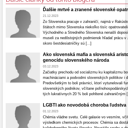
Ďalšie mrtvé a zranené slovenské opat
21.12.2023
Zo Slovenska pracuje v zahraničí, najmä v Rakúsk
štátoch mimo Slovenska niekoľko tisíc opatrovatel
Východného a Stredného Slovenska nenašli doposiaľ
museli za nedôstojných podmienok hľadať prácu v za
skoro šestdesiatníčky sú [...]
Ako slovenská mafia a slovenská arist
genocídu slovenského národa
03.12.2023
Začiatky prechodu od socializmu ku kapitalizmu b
machináciami a podvodmi slovenských politikov i ď
Predovšetkým to boli právnici, ktorí vytunelovali 
slovenských podnikov, včítane poľnohospodárskych
tých lukratívnych 20 % boli pohltené zahraničným [.
LGBTI ako novodobá choroba ľudstva
01.12.2023
Chémia vládne svetu. Celé galaxie vo vesmíre, včí
výsledkom chemických procesov. Chémia sa dostáv
každodenného života človeka. Neustále snahy o do