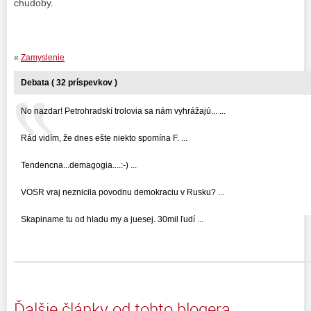
chudoby.
«
Zamyslenie
Debata ( 32 príspevkov )
No nazdar! Petrohradskí trolovia sa nám vyhrážajú... ...
Rád vidím, že dnes ešte niekto spomína F. ...
Tendencna...demagogia....:-) ...
VOSR vraj neznicila povodnu demokraciu v Rusku? ...
Skapiname tu od hladu my a juesej. 30mil ľudí ...
Ďalšie články od tohto blogera