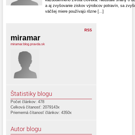
a aj zvyšovanie ziskov výrobcov potravín, sa zvyš
väčšej miere používajú rôzne [...]
RSS
miramar
miramar.blog.pravda.sk
Štatistiky blogu
Počet článkov: 478
Celková čítanosť: 2079143x
Priemerná čítanosť článkov: 4350x
Autor blogu