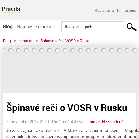
Registrácia
Prihlásenie
Blog
Najnovšie články
Najčítanejšie články
Blog
>
miramar
>
Špinavé reči o VOSR v Rusku
Najkomentovanejšie články
Zoznam blogov
Komerčné blogy
Špinavé reči o VOSR v Rusku
7. novembra 2017 21:01
, Prečítané 4 453x,
miramar
,
Nezaradené
Je zarážajúce, ako nielen z TV Markíza, z viacero českých TV spolo
slovenskej televízie zaznieva špinavá propaganda, ktorá znehodnocu