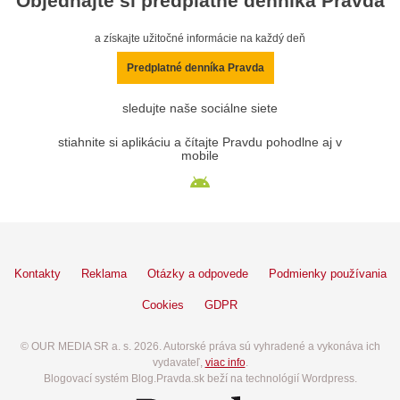
Objednajte si predplatné denníka Pravda
a získajte užitočné informácie na každý deň
Predplatné denníka Pravda
sledujte naše sociálne siete
stiahnite si aplikáciu a čítajte Pravdu pohodlne aj v
mobile
Kontakty
Reklama
Otázky a odpovede
Podmienky používania
Cookies
GDPR
© OUR MEDIA SR a. s. 2026. Autorské práva sú vyhradené a vykonáva ich
vydavateľ,
viac info
.
Blogovací systém Blog.Pravda.sk beží na technológií Wordpress.