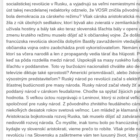
socialistickej revolúcie v Rusku, a vyjadrujú sa veľmi nemiestnymi n
úst takej nevzdelanej redaktorky odznelo, že VOSR zničila pôvodn
bola demokracia za cárskeho režimu? Však cárska aristokratická maš
žila z rúk úbohých sedliakov, ktorí bývali ako zvieratá v zemliankách
užívala hostiny a bály tak ako teraz slovenská šľachta bály v opere
zmenu krutého režimu muselo dôjsť až k občianskej vojne. Že došlo
francúzska revolúcia skončila dobytím Bastily zavraždením vtedajšie
občianska vojna ostro zaobchádza proti vykorisťovateľom. Nemám rá
ktorí sa včera narodili a len z propagandy vedia tárať iba hlúposti.
keď sa pôda rozdelila medzi národ. Uspokojili sa masy ruského ľudu
šľachtu v poddanstve. Toto vy buržoázni nacionalisti chválite ako d
televízie diktuje také sprostosti? Americkí prismrdávačí, alebo židov
výsostným predstaviteľom? Ruský národ po revolúcii začal s elektr
šťastnej budúcnosti pre masy národa. Rusky národ začal vtedy žiť a
poddaný národ v cárskom feudalizme. Choďte sa spýtať žijúcich pa
hodnotia. S veľkou úctou rozprávajú o Leninovi, ktorý si zobral veľk
spoločnosť pre rusky národ. Z pôvodného zhnitého feudálneho cárs
niekoľkých desiatok rokov svetová veľmoc. Len mládež je klamaná t
Aristokracia bojkotovala rozvoj Ruska, tak muselo dôjsť až zatvárani
nedovolili rozvoj národa. Čo myslíte, inak tomu bolo po francúzskej
kydajte vy slovenskí aristokrati, vieme prečo to robíte. Však príde 
revolúciu i na Slovensku a zaškrtneme vám ten luxusný život, ktorý 